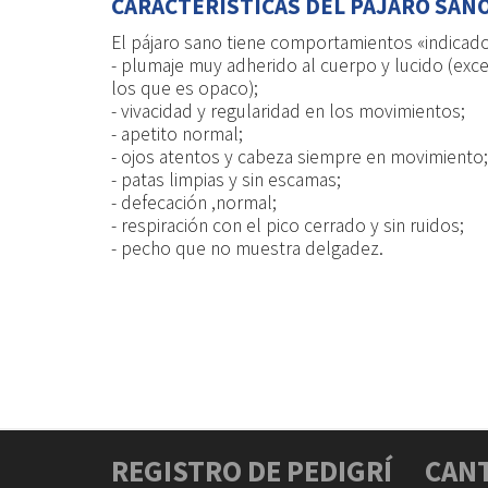
CARACTERÍSTICAS DEL PÁJARO SANO
El pájaro sano tiene comportamientos «indicadore
- plumaje muy adherido al cuerpo y lucido (ex
los que es opaco);
- vivacidad y regularidad en los movimientos;
- apetito normal;
- ojos atentos y cabeza siempre en movimiento;
- patas limpias y sin escamas;
- defecación ,normal;
- respiración con el pico cerrado y sin ruidos;
- pecho que no muestra delgadez.
REGISTRO DE PEDIGRÍ
CAN