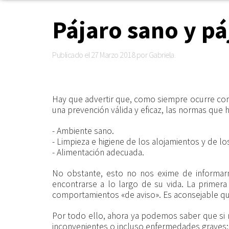
Pájaro sano y p
Publicado el
27 Marzo 2018
por Gabriela.
Hay que advertir que, como siempre ocurre con 
una prevención válida y eficaz, las normas que h
- Ambiente sano.
- Limpieza e higiene de los alojamientos y de lo
- Alimentación adecuada.
No obstante, esto no nos exime de informar
encontrarse a lo largo de su vida. La primer
comportamientos «de aviso». Es aconsejable que
Por todo ello, ahora ya podemos saber que si 
inconvenientes o incluso enfermedades graves; p