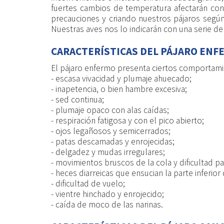
fuertes cambios de temperatura afectarán con
precauciones y criando nuestros pájaros segú
Nuestras aves nos lo indicarán con una serie d
CARACTERÍSTICAS DEL PÁJARO ENF
El pájaro enfermo presenta ciertos comportamie
- escasa vivacidad y plumaje ahuecado;
- inapetencia, o bien hambre excesiva;
- sed continua;
- plumaje opaco con alas caídas;
- respiración fatigosa y con el pico abierto;
- ojos legañosos y semicerrados;
- patas descamadas y enrojecidas;
- delgadez y mudas irregulares;
- movimientos bruscos de la cola y dificultad pa
- heces diarreicas que ensucian la parte inferior 
- dificultad de vuelo;
- vientre hinchado y enrojecido;
- caída de moco de las narinas.