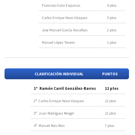
Francisco Gala Esquinas
4 ptos
Carlos Enrique Novo Vázquez
3 ptos
Jose Manuel García Novalbos
2 ptos
Manuel López Tercero
1 ptos
CLASIFICACIÓN INDIVIDUAL
PUNTOS
1º Ramón Carril González-Barros
12 ptos
2º Carlos Enrique Novo Vázquez
12 ptos
3º Juan Rodríguez Rengel
12 ptos
4º Manuel Rois Rois
7 ptos