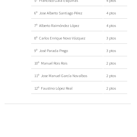
5º Francisco Gala Esquinas
4 ptos
6º Jose Alberto Santiago Pérez
4 ptos
7º Alberto Raimóndez López
4 ptos
8º Carlos Enrique Novo Vázquez
3 ptos
9º José Parada Prego
3 ptos
10º Manuel Rois Rois
2 ptos
11º Jose Manuel García Novalbos
2 ptos
12º Faustino López Real
2 ptos