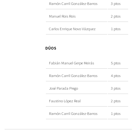
Ramón Carril González-Barros
3 ptos
Manuel Rois Rois
2 ptos
Carlos Enrique Novo Vázquez
1 ptos
DÚOS
Fabián Manuel Gerpe Meirás
5 ptos
Ramón Carril González-Barros
4 ptos
José Parada Prego
3 ptos
Faustino López Real
2 ptos
Ramón Carril González-Barros
1 ptos