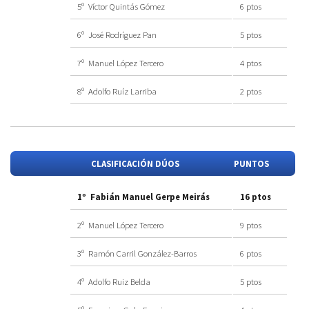
5º Víctor Quintás Gómez
6 ptos
6º José Rodríguez Pan
5 ptos
7º Manuel López Tercero
4 ptos
8º Adolfo Ruíz Larriba
2 ptos
CLASIFICACIÓN DÚOS
PUNTOS
1º Fabián Manuel Gerpe Meirás
16 ptos
2º Manuel López Tercero
9 ptos
3º Ramón Carril González-Barros
6 ptos
4º Adolfo Ruiz Belda
5 ptos