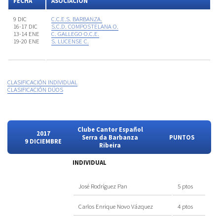
FECHA
ASOCIACIÓN
9 DIC
C.C.E.S. BARBANZA.
16-17 DIC
S.C.D. COMPOSTELANA O.
13-14 ENE
C. GALLEGO O.C.E.
19-20 ENE
S. LUCENSE C.
CLASIFICACIÓN INDIVIDUAL
CLASIFICACIÓN DÚOS
Clube Cantor Español
2017
Serra da Barbanza
PUNTOS
9 DICIEMBRE
Ribeira
INDIVIDUAL
José Rodríguez Pan
5 ptos
Carlos Enrique Novo Vázquez
4 ptos